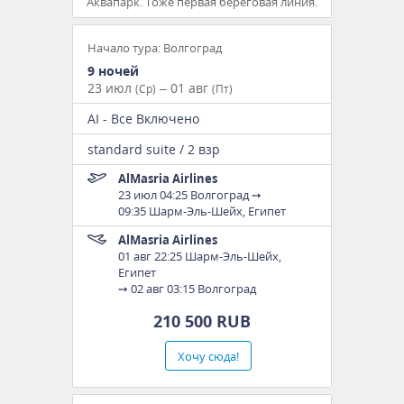
Аквапарк. Тоже первая береговая линия.
Начало тура: Волгоград
9 ночей
23 июл
– 01 авг
(Ср)
(Пт)
AI - Все Включено
standard suite / 2 взр
AlMasria Airlines
23 июл
04:25 Волгоград
➙
09:35 Шарм-Эль-Шейх, Египет
AlMasria Airlines
01 авг 22:25 Шарм-Эль-Шейх,
Египет
➙
02 авг 03:15 Волгоград
210 500 RUB
Хочу сюда!