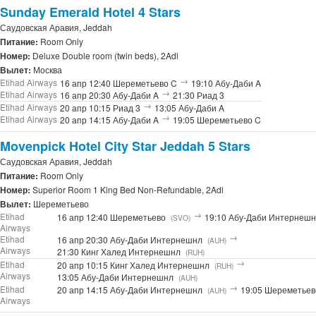
Sunday Emerald Hotel 4 Stars
Саудовская Аравия, Jeddah
Питание:
Room Only
Номер:
Deluxe Double room (twin beds), 2Adl
Вылет:
Москва
→
Etihad Airways
16 апр 12:40 Шереметьево C
19:10 Абу-Даби A
→
Etihad Airways
16 апр 20:30 Абу-Даби A
21:30 Риад 3
→
Etihad Airways
20 апр 10:15 Риад 3
13:05 Абу-Даби A
→
Etihad Airways
20 апр 14:15 Абу-Даби A
19:05 Шереметьево C
Movenpick Hotel City Star Jeddah 5 Stars
Саудовская Аравия, Jeddah
Питание:
Room Only
Номер:
Superior Room 1 King Bed Non-Refundable, 2Adl
Вылет:
Шереметьево
→
Etihad
16 апр 12:40 Шереметьево
19:10 Абу-Даби Интернеш
(SVO)
Airways
→
Etihad
16 апр 20:30 Абу-Даби Интернешнл
(AUH)
Airways
21:30 Кинг Халед Интернешнл
(RUH)
→
Etihad
20 апр 10:15 Кинг Халед Интернешнл
(RUH)
Airways
13:05 Абу-Даби Интернешнл
(AUH)
→
Etihad
20 апр 14:15 Абу-Даби Интернешнл
19:05 Шереметье
(AUH)
Airways