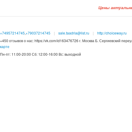
Цены актуальн
+74957214745
,
+79037214745
sale.taadria@list.ru
http://choiceway.ru
+450 отзывов о нас: https://vk.com/id163476726 г. Москва Б. Сергиевский пере
карте
Пн-пт: 11:00-20:00 Сб: 12:00-16:00 Вс: выходной