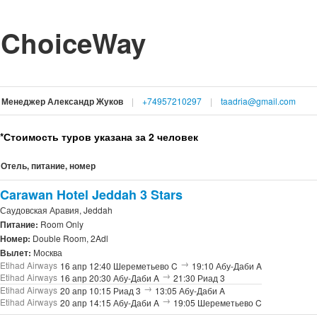
ChoiceWay
Менеджер Александр Жуков
+74957210297
taadria@gmail.com
*Стоимость туров указана за 2 человек
Отель, питание, номер
Carawan Hotel Jeddah 3 Stars
Саудовская Аравия, Jeddah
Питание:
Room Only
Номер:
Double Room, 2Adl
Вылет:
Москва
→
Etihad Airways
16 апр 12:40 Шереметьево C
19:10 Абу-Даби A
→
Etihad Airways
16 апр 20:30 Абу-Даби A
21:30 Риад 3
→
Etihad Airways
20 апр 10:15 Риад 3
13:05 Абу-Даби A
→
Etihad Airways
20 апр 14:15 Абу-Даби A
19:05 Шереметьево C