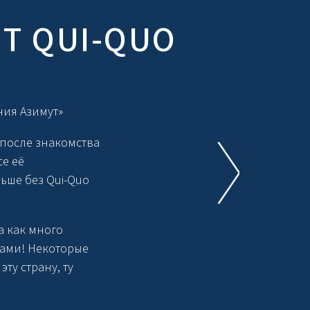
ЕТ
QUI-QUO
ния Азимут»
 после знакомства
се её
ньше без
Qui-Quo
а как много
тами! Некоторые
эту страну, ту