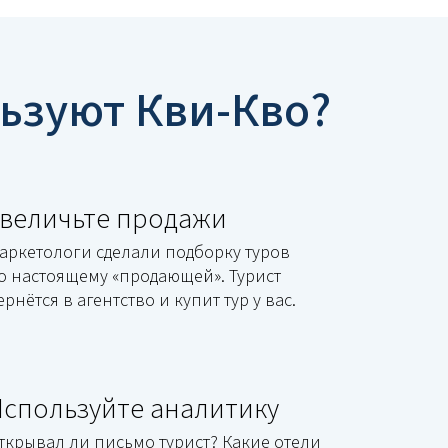
льзуют
Кви-Кво
?
Увеличьте продажи
аркетологи сделали подборку туров
о настоящему
«
продающей». Турист
ернётся в агентство и купит тур у вас.
Используйте аналитику
ткрывал ли письмо турист? Какие отели