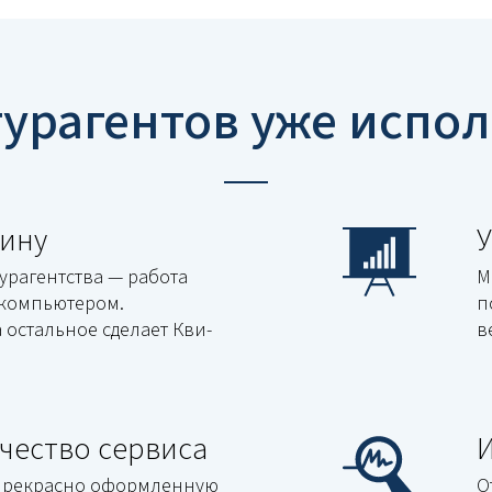
турагентов уже испо
тину
турагентства — работа
М
с компьютером.
п
а остальное сделает Кви-
в
чество сервиса
 прекрасно оформленную
О